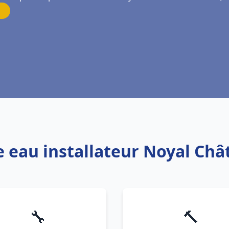
e eau installateur Noyal Chât
🔧
🔨