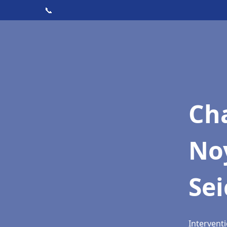
📞
Cha
Noy
Se
Interventi