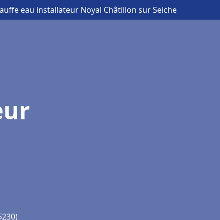
auffe eau installateur Noyal Châtillon sur Seiche
eur
5230)