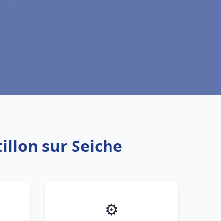
illon sur Seiche
⚙️