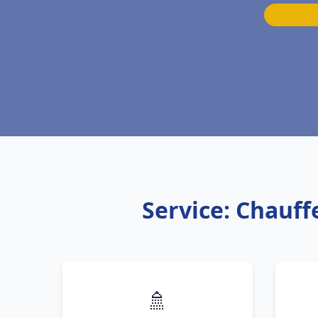
Service: Chauff
🚿