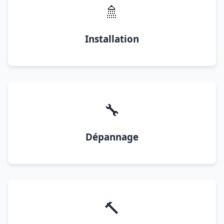
🚿
Installation
🔧
Dépannage
🔨