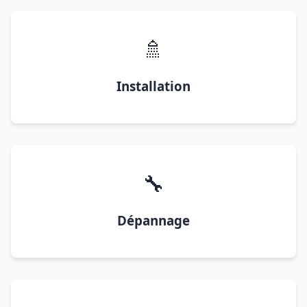
🚿
Installation
🔧
Dépannage