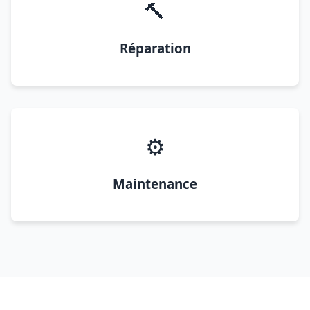
🔨
Réparation
⚙️
Maintenance