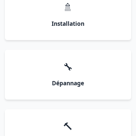
🚿
Installation
🔧
Dépannage
🔨