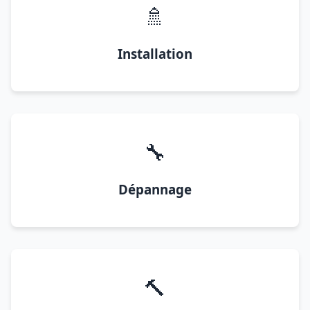
🚿
Installation
🔧
Dépannage
🔨