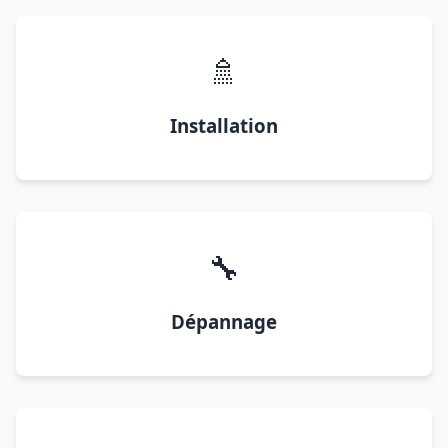
🚿
Installation
🔧
Dépannage