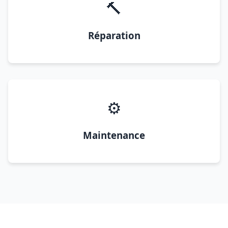
🔨
Réparation
⚙️
Maintenance