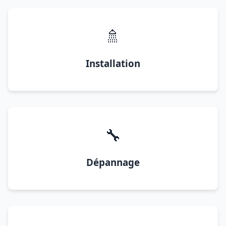
🚿
Installation
🔧
Dépannage