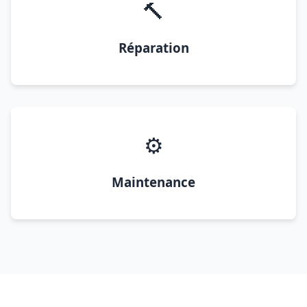
🔨
Réparation
⚙️
Maintenance