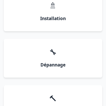
🚿
Installation
🔧
Dépannage
🔨