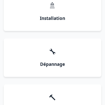
🚿
Installation
🔧
Dépannage
🔨