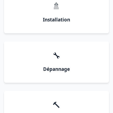
🚿
Installation
🔧
Dépannage
🔨