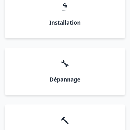
🚿
Installation
🔧
Dépannage
🔨