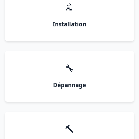
🚿
Installation
🔧
Dépannage
🔨