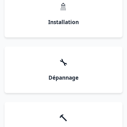
🚿
Installation
🔧
Dépannage
🔨