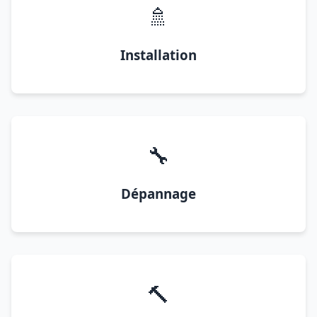
🚿
Installation
🔧
Dépannage
🔨