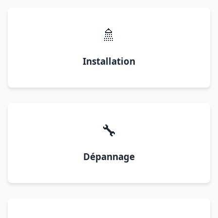
🚿
Installation
🔧
Dépannage