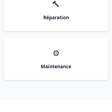
🔨
Réparation
⚙️
Maintenance