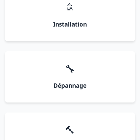
🚿
Installation
🔧
Dépannage
🔨