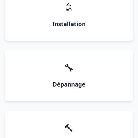
🚿
Installation
🔧
Dépannage
🔨