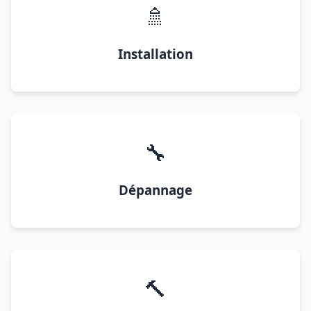
🚿
Installation
🔧
Dépannage
🔨