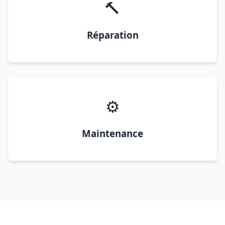
🔨
Réparation
⚙️
Maintenance