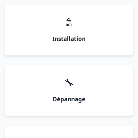
🚿
Installation
🔧
Dépannage