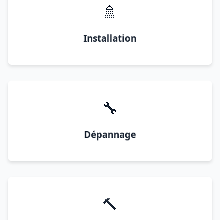
🚿
Installation
🔧
Dépannage
🔨