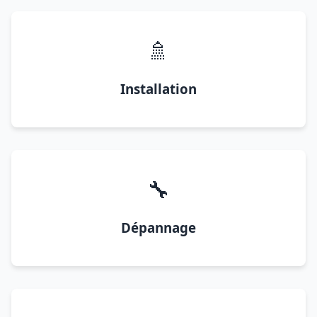
🚿
Installation
🔧
Dépannage