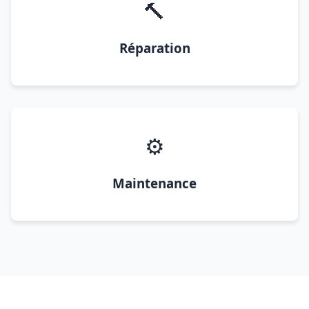
🔨
Réparation
⚙️
Maintenance