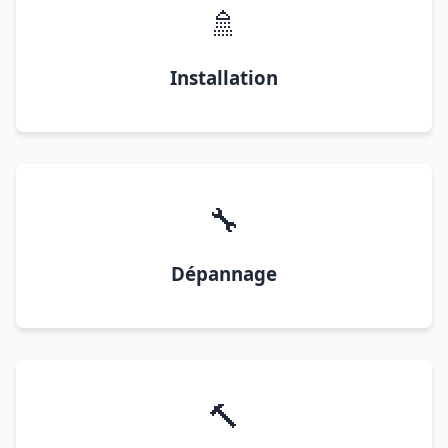
🚿
Installation
🔧
Dépannage
🔨