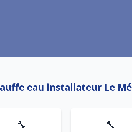
hauffe eau installateur Le Mé
🔧
🔨