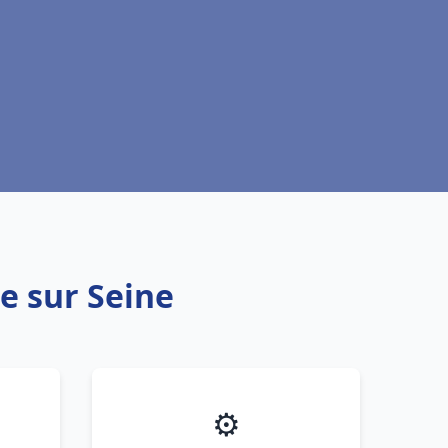
e sur Seine
⚙️