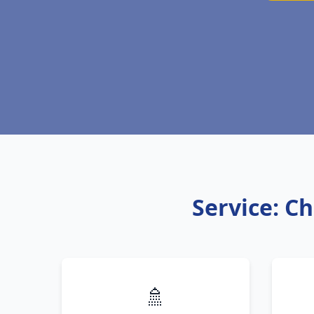
Service: C
🚿