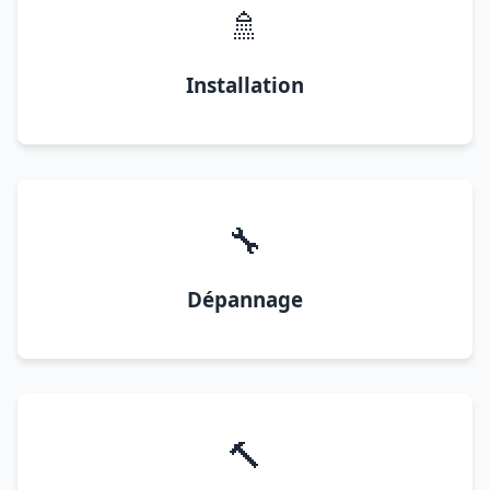
🚿
Installation
🔧
Dépannage
🔨