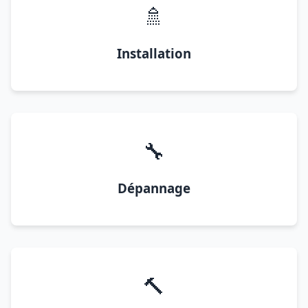
🚿
Installation
🔧
Dépannage
🔨