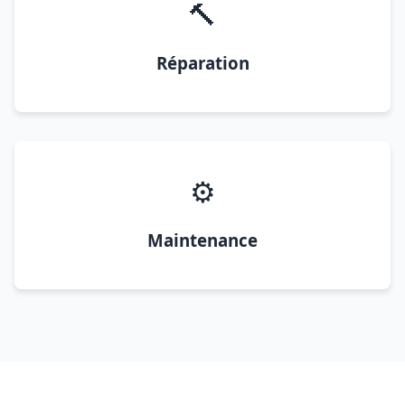
🔨
Réparation
⚙️
Maintenance