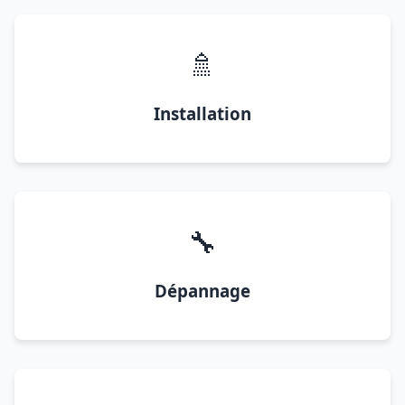
🚿
Installation
🔧
Dépannage