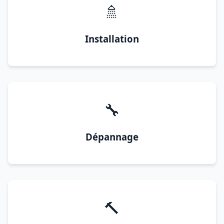
🚿
Installation
🔧
Dépannage
🔨