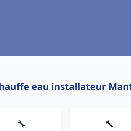
hauffe eau installateur Mant
🔧
🔨