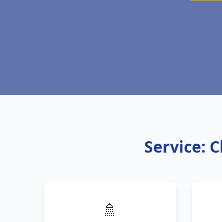
Service: C
🚿