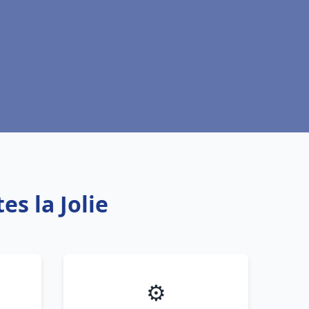
es la Jolie
⚙️