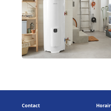
Contact
Horair