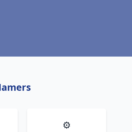
 Mamers
⚙️