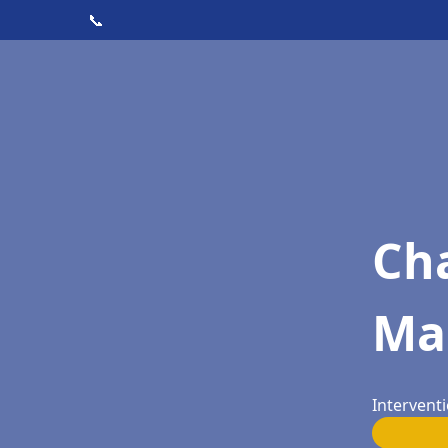
📞
Cha
Ma
Intervent