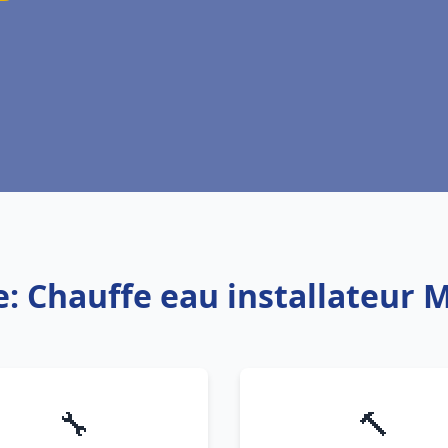
e: Chauffe eau installateur
🔧
🔨