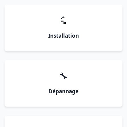
🚿
Installation
🔧
Dépannage