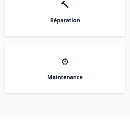
🔨
Réparation
⚙️
Maintenance