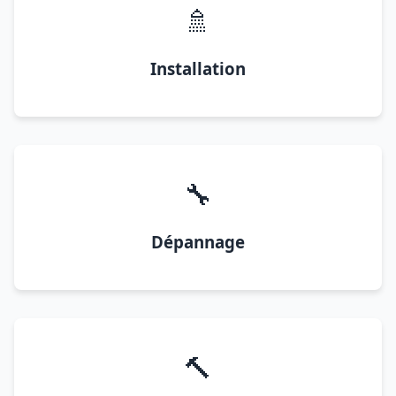
🚿
Installation
🔧
Dépannage
🔨