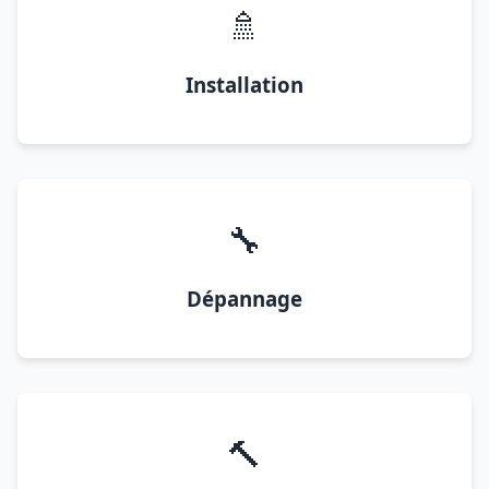
🚿
Installation
🔧
Dépannage
🔨