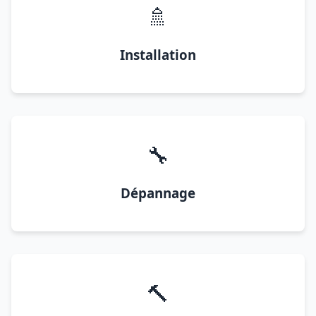
🚿
Installation
🔧
Dépannage
🔨