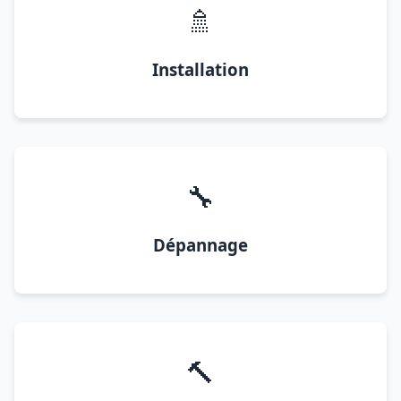
🚿
Installation
🔧
Dépannage
🔨