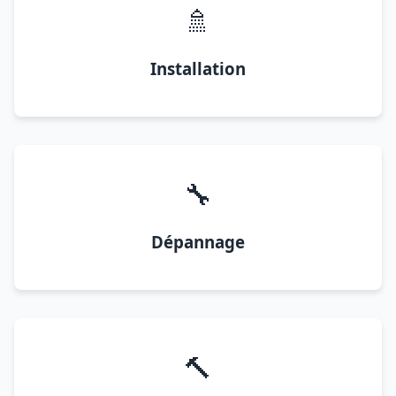
🚿
Installation
🔧
Dépannage
🔨