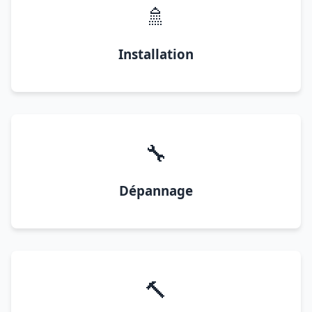
🚿
Installation
🔧
Dépannage
🔨