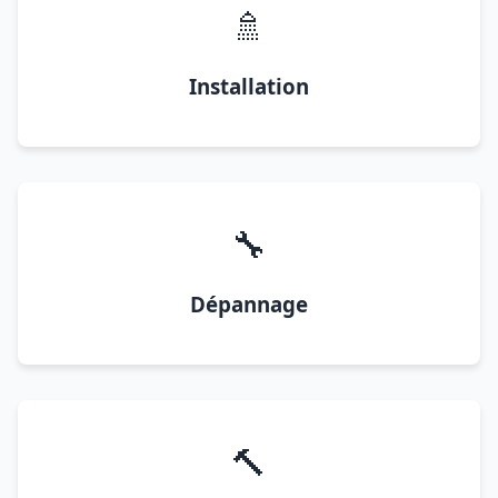
🚿
Installation
🔧
Dépannage
🔨