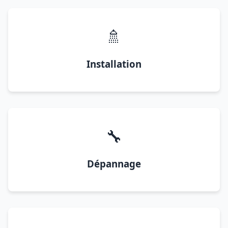
🚿
Installation
🔧
Dépannage