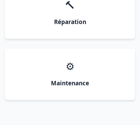
🔨
Réparation
⚙️
Maintenance