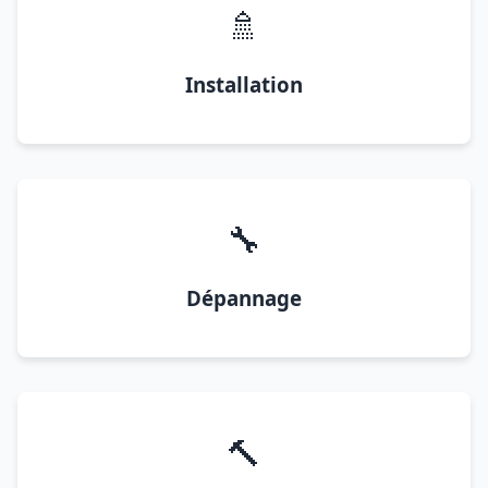
🚿
Installation
🔧
Dépannage
🔨