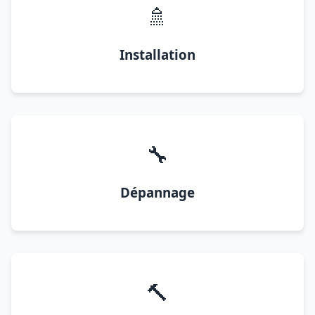
🚿
Installation
🔧
Dépannage
🔨