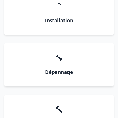
🚿
Installation
🔧
Dépannage
🔨