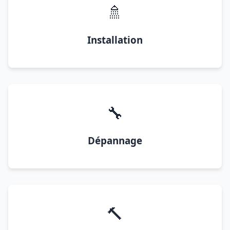
🚿
Installation
🔧
Dépannage
🔨