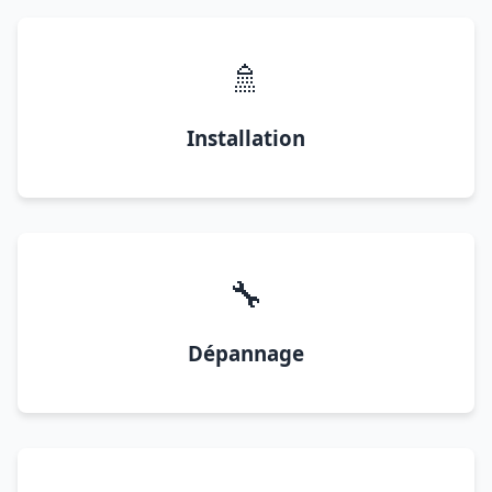
🚿
Installation
🔧
Dépannage