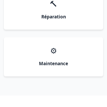
🔨
Réparation
⚙️
Maintenance