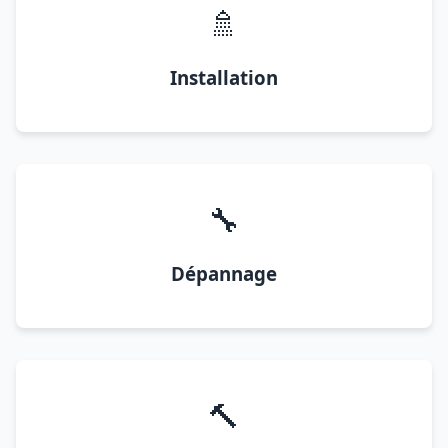
🚿
Installation
🔧
Dépannage
🔨