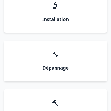
🚿
Installation
🔧
Dépannage
🔨