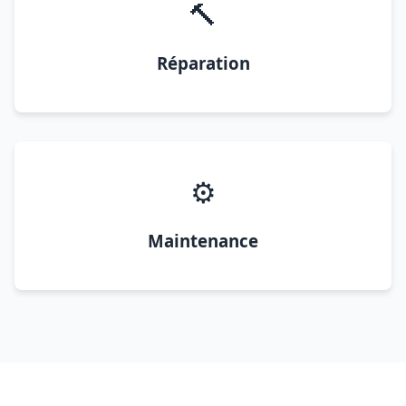
🔨
Réparation
⚙️
Maintenance