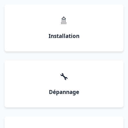
🚿
Installation
🔧
Dépannage