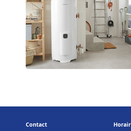
Contact
Horair