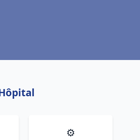
'Hôpital
⚙️