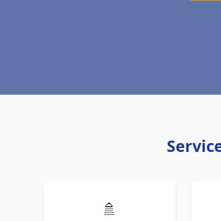
Service
🚿