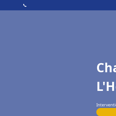
📞
Cha
L'H
Interventi