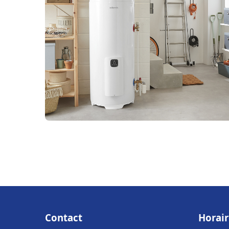
Contact
Horair