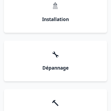
🚿
Installation
🔧
Dépannage
🔨