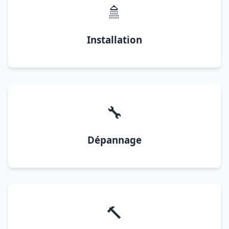
🚿
Installation
🔧
Dépannage
🔨